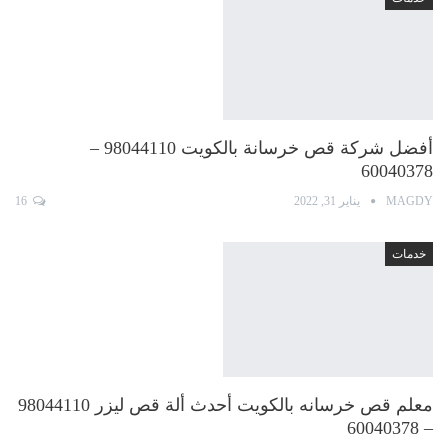
أفضل شركة قص خرسانة بالكويت 98044110 –
60040378
MAGDY
يناير 31, 2022
16
خدمات
معلم قص خرسانه بالكويت أحدث ألة قص ليزر 98044110
– 60040378