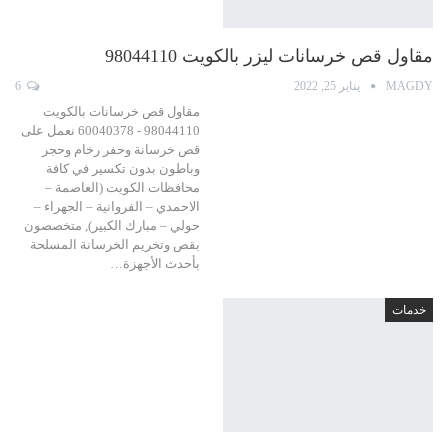
مقاول قص خرسانات ليزر بالكويت 98044110
MAGDY
يناير 25, 2022
6
مقاول قص خرسانات بالكويت
98044110 - 60040378 نعمل على
قص خرسانة وحفر رخام وحجر
وباطون بدون تكسير في كافة
محافظات الكويت (العاصمة –
الاحمدي – الفروانية – الجهراء –
حولي – مبارك الكبير), متخصصون
بقص وتخريم الخرسانة المسلحة
بأحدث الأجهزة…
خدمات