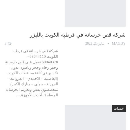
شركة قص خرسانة في قرطبة الكويت بالليزر
MAGDY
يناير 25, 2022
5
شركة قص خرسانة في قرطبه
الكويت 98044110 -
60040378 نعمل على قص خرسانة
وحفر رخام وحجر وباطون بدون
تكسير في كافة محافظات الكويت
(العاصمة – الاحمدي – الفروانية –
الجهراء – حولي – مبارك الكبير),
متخصصون بقص وتخريم الخرسانة
المسلحة بأحدث الأجهزة…
خدمات