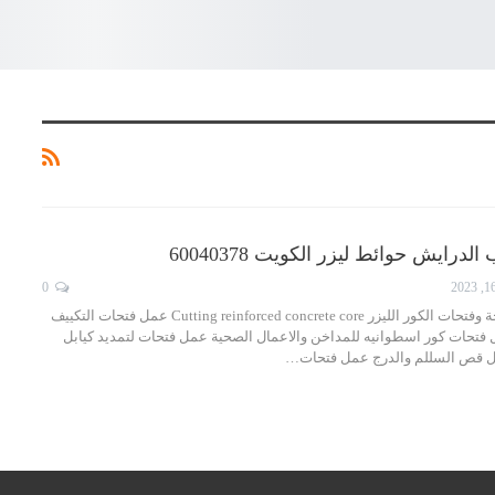
درايش حوائط ليزر الكويت 60040378
0
قص الخرسانة المسلحة وفتحات الكور الليزر Cutting reinforced concrete core عمل فتحات التكييف
 فتحات كور اسطوانيه للمداخن والاعمال الصحية عمل فتحات لتمديد كيابل
ل قص السللم والدرج عمل فتحات…