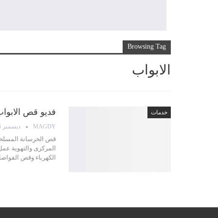
Browsing Tag
الابواب
فديو قص الابواب ال
خدمات
MAGDY
ديسمبر 16, 2023
المركزى والتهوية عمل
الكهرباء وقص الفواص