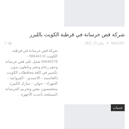
شركة قص خرسانة في قرطبة الكويت بالليزر
MAGDY
يناير 25, 2022
5
شركة قص خرسانة في قرطبه
الكويت 98044110 -
60040378 نعمل على قص خرسانة
وحفر رخام وحجر وباطون بدون
تكسير في كافة محافظات الكويت
(العاصمة – الاحمدي – الفروانية –
الجهراء – حولي – مبارك الكبير),
متخصصون بقص وتخريم الخرسانة
المسلحة بأحدث الأجهزة…
خدمات