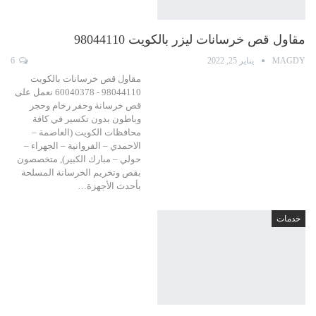
مقاول قص خرسانات ليزر بالكويت 98044110
MAGDY
يناير 25, 2022
6
مقاول قص خرسانات بالكويت
98044110 - 60040378 نعمل على
قص خرسانة وحفر رخام وحجر
وباطون بدون تكسير في كافة
محافظات الكويت (العاصمة –
الاحمدي – الفروانية – الجهراء –
حولي – مبارك الكبير), متخصصون
بقص وتخريم الخرسانة المسلحة
بأحدث الأجهزة…
خدمات