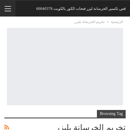
قص تكسير الخرسانة ليزر فتحات الكور بالكويت 60040378
الرئيسية
تخريم الخرسانة بليزر
Browsing Tag
تخريم الخرسانة بليزر