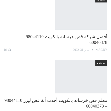
أفضل شركة قص خرسانة بالكويت 98044110 –
60040378
MAGDY
يناير 31, 2022
16
خدمات
معلم قص خرسانه بالكويت أحدث ألة قص ليزر 98044110
– 60040378