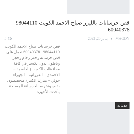
قص خرسانات بالليزر صباح الاحمد الكويت 98044110 –
60040378
MAGDY
يناير 25, 2022
5
قص خرسانات صباح الاحمد الكويت
98044110 - 60040378 نعمل على
قص خرسانة وحفر رخام وحجر
وباطون بدون تكسير في كافة
محافظات الكويت (العاصمة –
الاحمدي – الفروانية – الجهراء –
حولي – مبارك الكبير), متخصصون
بقص وتخريم الخرسانة المسلحة
بأحدث الأجهزة…
خدمات