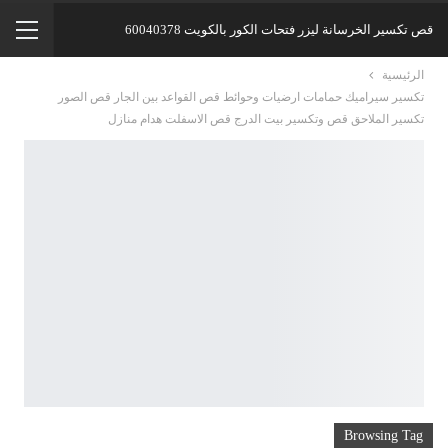
قص تكسير الخرسانة ليزر فتحات الكور بالكويت 60040378
الرئيسية
تكسير سيراميك حمامات ارضيات وحوائط قص القواعد بين الجار قص الصور
تكسير الملاحق قص وتكسير بيت الدرج قص الاسفلت هدام منازل
Browsing Tag