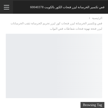
قص تكسير الخرسانة ليزر فتحات الكور بالكويت 60040378
الرئيسية
قص وتكسير الخرسانة ليزر‏ فتحات كور ليزر تخريم الخرسانة ‏تثقب الخرسانات
ليزر ‏‏فتحة تهوية فتحات ‏شفاطات‏ قص البواب
Browsing Tag