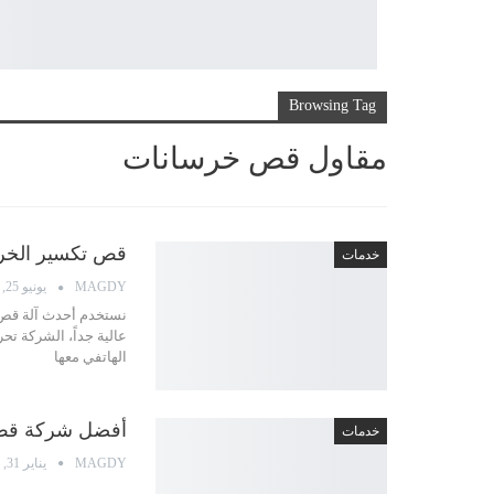
Browsing Tag
مقاول قص خرسانات
قص تكسير الخرسانة ل
خدمات
MAGDY
يونيو 25, 2022
نستخدم أحدث آلة قص ل
عالية جداً، الشركة 
الهاتفي معها
أفضل شركة قص خرسانة با
خدمات
MAGDY
يناير 31, 2022