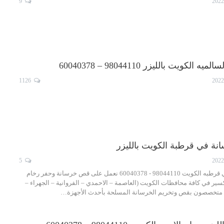
9
ويت بالليزر 98044110 – 60040378
1126
 في قرطبة الكويت بالليزر
5
شركة قص خرسانة في قرطبه الكويت 98044110 - 60040378 نعمل على قص خرسانة وحفر رخام
ير في كافة محافظات الكويت (العاصمة – الاحمدي – الفروانية – الجهراء –
), متخصصون بقص وتخريم الخرسانة المسلحة بأحدث الأجهزة…