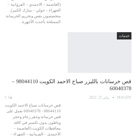
(العاصمة – الاحمدي – الفروانية –
الجهراء – حولي – مبارك الكبير),
متخصصون بقص وتخريم الخرسانة
المسلحة بأحدث الأجهزة…
خدمات
قص خرسانات بالليزر صباح الاحمد الكويت 98044110 –
60040378
MAGDY
يناير 25, 2022
5
قص خرسانات صباح الاحمد الكويت
98044110 - 60040378 نعمل على
قص خرسانة وحفر رخام وحجر
وباطون بدون تكسير في كافة
محافظات الكويت (العاصمة –
الاحمدي – الفروانية – الجهراء –