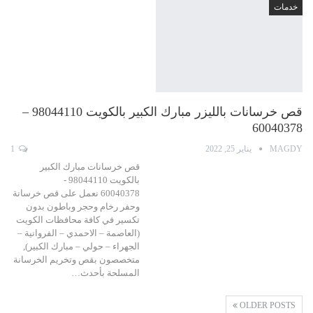
خدمات
قص خرسانات بالليزر مبارك الكبير بالكويت 98044110 –
60040378
MAGDY
يناير 25, 2022
1
قص خرسانات مبارك الكبير
بالكويت 98044110 -
60040378 نعمل على قص خرسانة
وحفر رخام وحجر وباطون بدون
تكسير في كافة محافظات الكويت
(العاصمة – الاحمدي – الفروانية –
الجهراء – حولي – مبارك الكبير),
متخصصون بقص وتخريم الخرسانة
المسلحة بأحدث…
OLDER POSTS