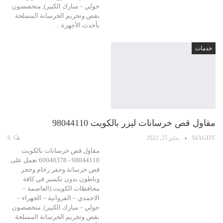
حولي – مبارك الكبير), متخصصون
بقص وتخريم الخرسانة المسلحة
بأحدث الأجهزة…
خدمات
مقاول قص خرسانات ليزر بالكويت 98044110
MAGDY
يناير 25, 2022
6
مقاول قص خرسانات بالكويت
98044110 - 60040378 نعمل على
قص خرسانة وحفر رخام وحجر
وباطون بدون تكسير في كافة
محافظات الكويت (العاصمة –
الاحمدي – الفروانية – الجهراء –
حولي – مبارك الكبير), متخصصون
بقص وتخريم الخرسانة المسلحة