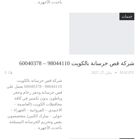
بأحدث الأجهزة…
خدمات
شركة قص خرسانة بالكويت 98044110 – 60040378
MAGDY
يناير 25, 2022
0
شركة قص خرسانة بالكويت
98044110 - 60040378 نعمل على
قص خرسانة وحفر رخام وحجر
وباطون بدون تكسير في كافة
محافظات الكويت (العاصمة –
الاحمدي – الفروانية – الجهراء –
حولي – مبارك الكبير), متخصصون
بقص وتخريم الخرسانة المسلحة
بأحدث الأجهزة…