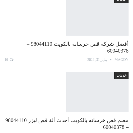
أفضل شركة قص خرسانة بالكويت 98044110 –
60040378
MAGDY
يناير 31, 2022
16
خدمات
معلم قص خرسانه بالكويت أحدث ألة قص ليزر 98044110
– 60040378