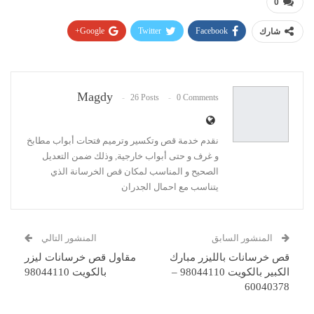
0
Google+
Twitter
Facebook
شارك
Pinterest
WhatsApp
ReddIt
Email
Magdy
26 Posts
0 Comments
نقدم خدمة قص وتكسير وترميم فتحات أبواب مطابخ
و غرف و حتى أبواب خارجية, وذلك ضمن التعديل
الصحيح و المناسب لمكان قص الخرسانة الذي
يتناسب مع احمال الجدران
المنشور السابق
المنشور التالي
قص خرسانات بالليزر مبارك
مقاول قص خرسانات ليزر
الكبير بالكويت 98044110 –
بالكويت 98044110
60040378