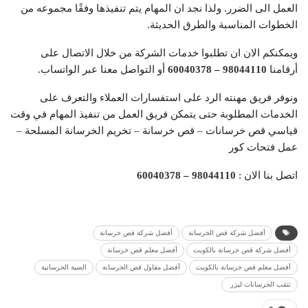
العمل الى الضرر. ولذا نجد ان المهام يتم تنفيذها وفقًا مجموعه من
الخطوات المناسبة والطرق الحديثة.
ويمكنكم الان ان تطلبوا خدمات الشركة من خلال الاتصال على
أرقامنا
98044110
–
60040378
أو التواصل معنا عبر الواتساب.
ونوفر فريق مهنته الرد على استفسارات العملاء والتعرف على
الخدمات المطلوبة حتى يتمكن فريق العمل من تنفيذ المهام في وقت
قياسي قص خرسانات – قص خرسانة – تخريم الخرسانة المسلحة –
عمل فتحات كور
اتصل بنا الان :
98044110
–
60040378
‏أفضل شركة قص الخرسانة
أفضل شركة قص خرسانة
أفضل شركة قص خرسانة بالكويت
أفضل معلم قص خرسانة
أفضل معلم قص خرسانة بالكويت
‏أفضل مقاول قص الخرسانة
الصبة الخرسانية
‏تثقب الخرسانات ليزر ‏